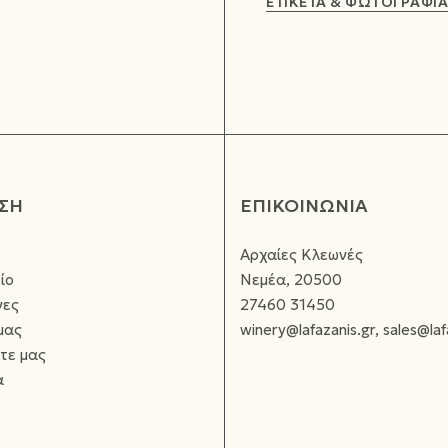
ΕΤΙΚΕΤΑ & ΦΩΤΟΓΡΑΦΙΑ
ΣΗ
ΕΠΙΚΟΙΝΩΝΙΑ
Αρχαίες Κλεωνές
ίο
Νεμέα, 20500
νες
27460 31450
μας
winery@lafazanis.gr, sales@laf
τε μας
α