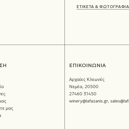
ΕΤΙΚΕΤΑ & ΦΩΤΟΓΡΑΦΙΑ
ΣΗ
ΕΠΙΚΟΙΝΩΝΙΑ
Αρχαίες Κλεωνές
ίο
Νεμέα, 20500
νες
27460 31450
μας
winery@lafazanis.gr, sales@laf
τε μας
α